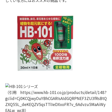
している方にはおススメの商品です。
（引用 https://www.hb-101.co.jp/products/detail/148?
gclid=Cj0KCQjwyOuYBhCGARIsAIdGQRPNEF3ZU3fRsBtQ
ZXQ55L_deKEQZV5qsTTlIeDXxoFR7v_6Advzu5MaAiWy
EALw_wcB）