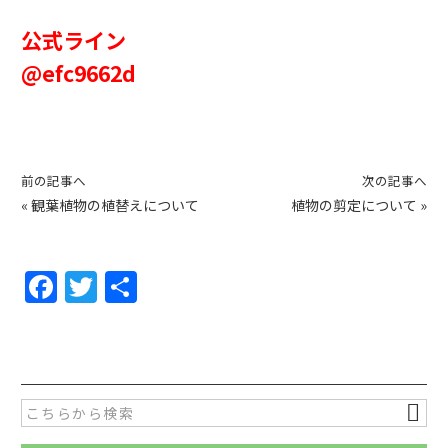
公式ライン
@efc9662d
前の記事へ
次の記事へ
«
観葉植物の植替えについて
植物の剪定について
»
F
T
共
a
w
有
c
itt
e
er
b
o