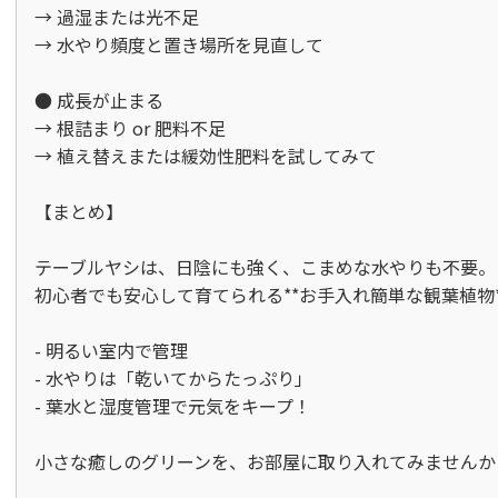
→ 過湿または光不足  

→ 水やり頻度と置き場所を見直して

● 成長が止まる  

→ 根詰まり or 肥料不足  

→ 植え替えまたは緩効性肥料を試してみて

【まとめ】

テーブルヤシは、日陰にも強く、こまめな水やりも不要。  
初心者でも安心して育てられる**お手入れ簡単な観葉植物**
- 明るい室内で管理  

- 水やりは「乾いてからたっぷり」  

- 葉水と湿度管理で元気をキープ！

小さな癒しのグリーンを、お部屋に取り入れてみませんか？