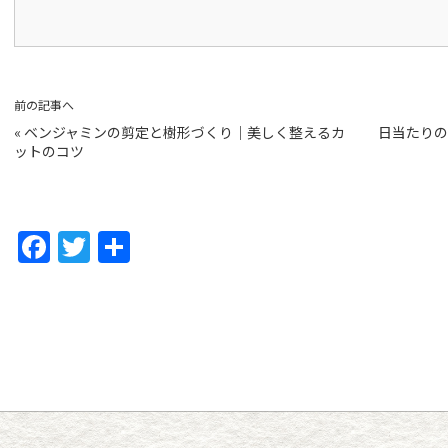
前の記事へ
«
ベンジャミンの剪定と樹形づくり｜美しく整えるカ
日当たりの
ットのコツ
F
T
共
a
w
有
c
itt
e
er
b
o
o