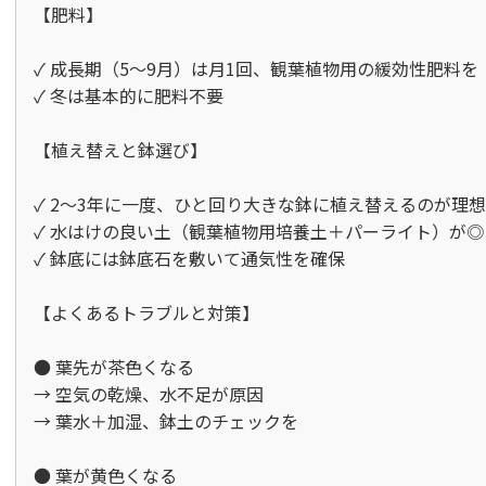
【肥料】

✓ 成長期（5〜9月）は月1回、観葉植物用の緩効性肥料を  
✓ 冬は基本的に肥料不要

【植え替えと鉢選び】

✓ 2〜3年に一度、ひと回り大きな鉢に植え替えるのが理想  
✓ 水はけの良い土（観葉植物用培養土＋パーライト）が◎  
✓ 鉢底には鉢底石を敷いて通気性を確保

【よくあるトラブルと対策】

● 葉先が茶色くなる  

→ 空気の乾燥、水不足が原因  

→ 葉水＋加湿、鉢土のチェックを

● 葉が黄色くなる  
