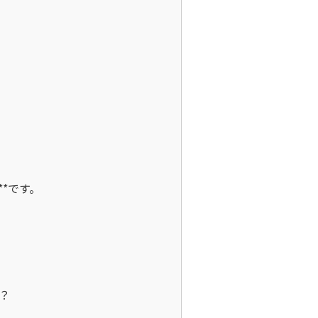


です。


