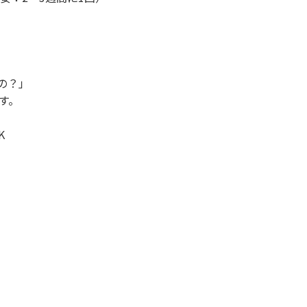
の？」
す。
K