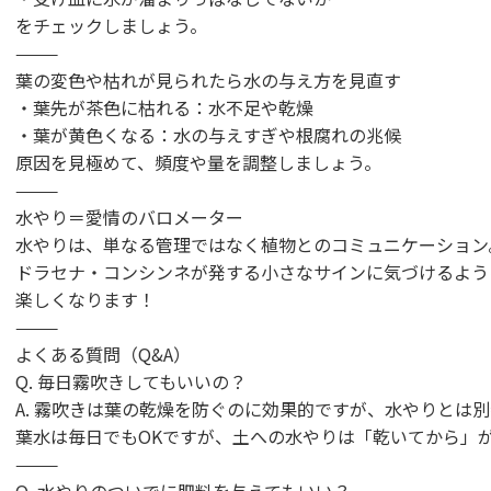
をチェックしましょう。
⸻
葉の変色や枯れが見られたら水の与え方を見直す
・葉先が茶色に枯れる：水不足や乾燥
・葉が黄色くなる：水の与えすぎや根腐れの兆候
原因を見極めて、頻度や量を調整しましょう。
⸻
水やり＝愛情のバロメーター
水やりは、単なる管理ではなく植物とのコミュニケーション
ドラセナ・コンシンネが発する小さなサインに気づけるよう
楽しくなります！
⸻
よくある質問（Q&A）
Q. 毎日霧吹きしてもいいの？
A. 霧吹きは葉の乾燥を防ぐのに効果的ですが、水やりとは
葉水は毎日でもOKですが、土への水やりは「乾いてから」
⸻