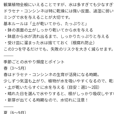
観葉植物全般にいえることですが、水は多すぎても少なすぎ
ドラセナ・コンシンネは特に乾燥には強い反面、過湿に弱い
ミングで水を与えることが大切です。
基本ルールは「土が乾いてから、たっぷりと」
・鉢の表面の土がしっかり乾いてから水を与える
・鉢底から水が流れ出るまで、しっかりたっぷりと与える
・受け皿に溜まった水は捨てておく（根腐れ防止）
この3つを守るだけでも、失敗のリスクを大きく減らせます
⸻
季節ごとの水やり頻度とポイント
春（3〜5月）
春はドラセナ・コンシンネの生育が活発になる時期。
少しずつ気温も上がり、植物が水を吸いやすくなるので、乾
・土が乾いたらすぐに水を与える（目安：週1〜2回）
・晴れた日を選んで水やりすると、根がしっかり吸収しやす
・新芽が出てくる時期なので、水切れに注意！
⸻
夏（6〜9月）