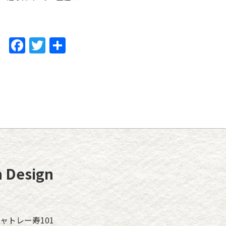
F
T
共
a
w
有
c
itt
e
er
b
o
o
k
Design
ャトレー寿101