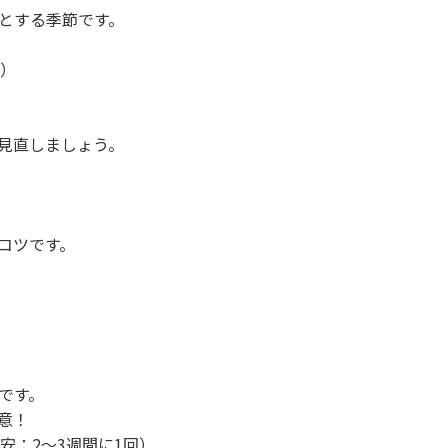
とする季節です。
回）
見直しましょう。
コツです。
です。
意！
安：2〜3週間に1回）