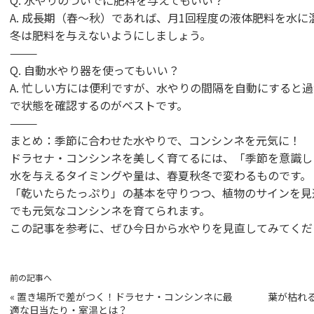
Q. 水やりのついでに肥料を与えてもいい？
A. 成長期（春〜秋）であれば、月1回程度の液体肥料を水に
冬は肥料を与えないようにしましょう。
⸻
Q. 自動水やり器を使ってもいい？
A. 忙しい方には便利ですが、水やりの間隔を自動にすると
で状態を確認するのがベストです。
⸻
まとめ：季節に合わせた水やりで、コンシンネを元気に！
ドラセナ・コンシンネを美しく育てるには、「季節を意識し
水を与えるタイミングや量は、春夏秋冬で変わるものです。
「乾いたらたっぷり」の基本を守りつつ、植物のサインを見
でも元気なコンシンネを育てられます。
この記事を参考に、ぜひ今日から水やりを見直してみてくだ
前の記事へ
«
置き場所で差がつく！ドラセナ・コンシンネに最
葉が枯れ
適な日当たり・室温とは？