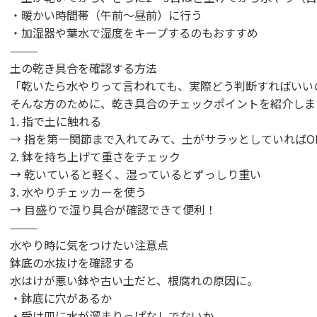
・暖かい時間帯（午前〜昼前）に行う
・加湿器や葉水で湿度をキープするのもおすすめ
⸻
土の乾き具合を確認する方法
「乾いたら水やりって言われても、実際どう判断すればいい
そんな方のために、乾き具合のチェックポイントを紹介しま
1. 指で土に触れる
→ 指を第一関節まで入れてみて、土がサラッとしていればO
2. 鉢を持ち上げて重さをチェック
→ 乾いていると軽く、湿っているとずっしり重い
3. 水やりチェッカーを使う
→ 目盛りで湿り具合が確認できて便利！
⸻
水やり時に気をつけたい注意点
鉢底の水抜けを確認する
水はけが悪い鉢や古い土だと、根腐れの原因に。
・鉢底に穴があるか
・受け皿に水が溜まりっぱなしでないか