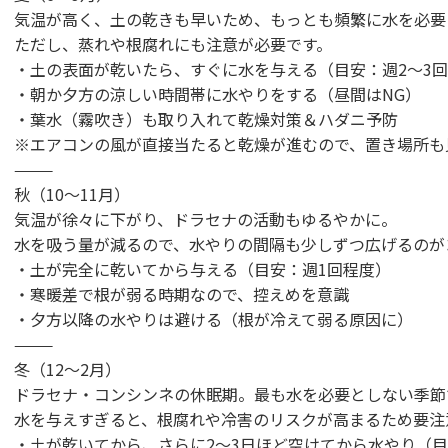
気温が高く、土の乾きも早いため、もっとも頻繁に水を必要
ただし、蒸れや根腐れにも注意が必要です。
・土の表面が乾いたら、すぐに水を与える（目安：週2〜3
・朝か夕方の涼しい時間帯に水やりをする（昼間はNG）
・葉水（霧吹き）も取り入れて乾燥対策＆ハダニ予防
※エアコンの風が直接当たると乾燥が進むので、置き場所も
⸻
秋（10〜11月）
気温が徐々に下がり、ドラセナの活動もゆるやかに。
水を吸う量が減るので、水やりの間隔も少しずつ広げるのが
・土が完全に乾いてから与える（目安：週1回程度）
・寒暖差で根が弱る時期なので、控えめを意識
・夕方以降の水やりは避ける（根が冷えて弱る原因に）
⸻
冬（12〜2月）
ドラセナ・コンシンネの休眠期。最も水を必要としない季節
水を与えすぎると、根腐れや冷害のリスクが高まるため要注
・土が乾いてから、さらに2〜3日ほど空けてから水やり（目