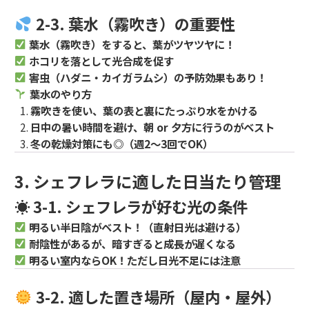
2-3. 葉水（霧吹き）の重要性
葉水（霧吹き）をすると、葉がツヤツヤに！
ホコリを落として光合成を促す
害虫（ハダニ・カイガラムシ）の予防効果もあり！
葉水のやり方
霧吹きを使い、葉の表と裏にたっぷり水をかける
日中の暑い時間を避け、朝 or 夕方に行うのがベスト
冬の乾燥対策にも◎（週2～3回でOK）
3. シェフレラに適した日当たり管理
☀ 3-1. シェフレラが好む光の条件
明るい半日陰がベスト！（直射日光は避ける）
耐陰性があるが、暗すぎると成長が遅くなる
明るい室内ならOK！ただし日光不足には注意
3-2. 適した置き場所（屋内・屋外）