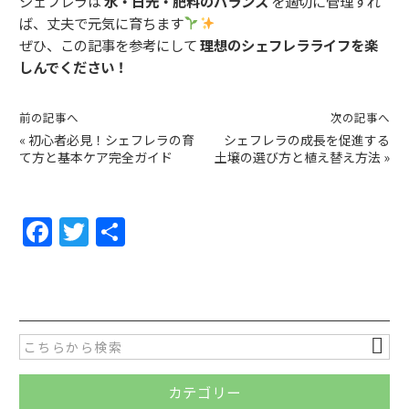
シェフレラは
水・日光・肥料のバランス
を適切に管理すれ
ば、丈夫で元気に育ちます
ぜひ、この記事を参考にして
理想のシェフレラライフを楽
しんでください！
前の記事へ
次の記事へ
«
初心者必見！シェフレラの育
シェフレラの成長を促進する
て方と基本ケア完全ガイド
土壌の選び方と植え替え方法
»
F
T
共
a
w
有
c
itt
e
er
b
o
カテゴリー
o