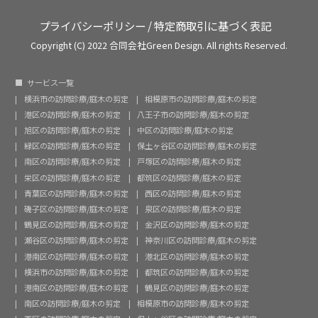
プライバシーポリシー
/
特定商取引に基づく表記
Copyright (C) 2022 合同会社Green Design. All rights Reserved.
サービス一覧
横浜市の訪問診療/庭木の剪定
相模原市の訪問診療/庭木の剪定
港区の訪問診療/庭木の剪定
八王子市の訪問診療/庭木の剪定
旭区の訪問診療/庭木の剪定
中区の訪問診療/庭木の剪定
緑区の訪問診療/庭木の剪定
保土ヶ谷区の訪問診療/庭木の剪定
南区の訪問診療/庭木の剪定
戸塚区の訪問診療/庭木の剪定
栄区の訪問診療/庭木の剪定
都筑区の訪問診療/庭木の剪定
青葉区の訪問診療/庭木の剪定
西区の訪問診療/庭木の剪定
磯子区の訪問診療/庭木の剪定
泉区の訪問診療/庭木の剪定
鶴見区の訪問診療/庭木の剪定
金沢区の訪問診療/庭木の剪定
瀬谷区の訪問診療/庭木の剪定
神奈川区の訪問診療/庭木の剪定
港南区の訪問診療/庭木の剪定
港北区の訪問診療/庭木の剪定
横浜市の訪問診療/庭木の剪定
都筑区の訪問診療/庭木の剪定
港南区の訪問診療/庭木の剪定
鶴見区の訪問診療/庭木の剪定
南区の訪問診療/庭木の剪定
相模原市の訪問診療/庭木の剪定