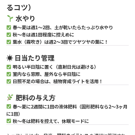
るコツ）
水やり
春～夏は週1～2回、土が乾いたらたっぷり水やり
秋～冬は週1回程度に控えめに
葉水（霧吹き）は週2～3回でツヤツヤの葉に！
☀ 日当たり管理
明るい半日陰に置く（直射日光は避ける）
室内なら窓際、屋外なら半日陰に
日照不足の場合は、植物育成ライトを活用！
肥料の与え方
春～夏に2週間に1回の液体肥料（固形肥料なら2～3ヶ月
に1回）
秋～冬は肥料を控えて、休眠モードに