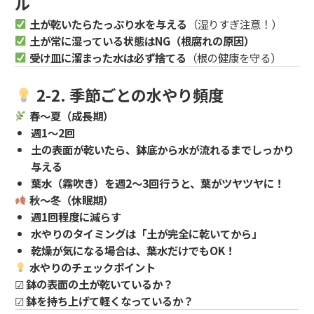
ル
土が乾いたらたっぷり水を与える
（湿りすぎ注意！）
土が常に湿っている状態はNG（根腐れの原因）
受け皿に溜まった水は必ず捨てる
（根の健康を守る）
2-2. 季節ごとの水やり頻度
春～夏（成長期）
週1～2回
土の表面が乾いたら、鉢底から水が流れるまでしっかり
与える
葉水（霧吹き）を週2～3回行うと、葉がツヤツヤに！
秋～冬（休眠期）
週1回程度に減らす
水やりのタイミングは「土が完全に乾いてから」
乾燥が気になる場合は、葉水だけでもOK！
水やりのチェックポイント
☑
鉢の表面の土が乾いているか？
☑
鉢を持ち上げて軽くなっているか？