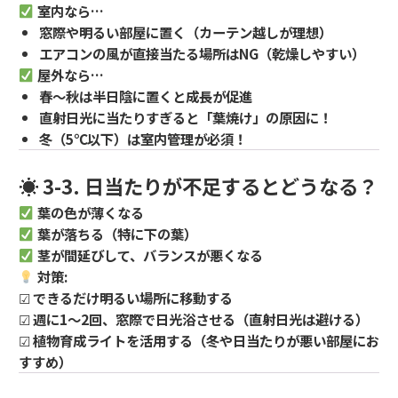
室内なら…
窓際や明るい部屋に置く（カーテン越しが理想）
エアコンの風が直接当たる場所はNG（乾燥しやすい）
屋外なら…
春～秋は半日陰に置くと成長が促進
直射日光に当たりすぎると「葉焼け」の原因に！
冬（5℃以下）は室内管理が必須！
☀ 3-3. 日当たりが不足するとどうなる？
葉の色が薄くなる
葉が落ちる（特に下の葉）
茎が間延びして、バランスが悪くなる
対策:
☑
できるだけ明るい場所に移動する
☑
週に1～2回、窓際で日光浴させる（直射日光は避ける）
☑
植物育成ライトを活用する（冬や日当たりが悪い部屋にお
すすめ）