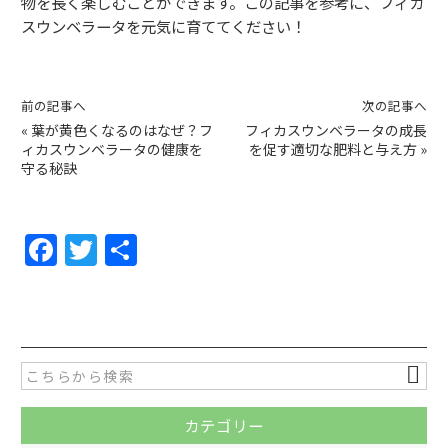
物を長く楽しむことができます。この記事を参考に、フィカ
スウンベラータを元気に育ててください！
前の記事へ
次の記事へ
«
葉が黄色くなるのはなぜ？フ
フィカスウンベラータの成長
ィカスウンベラータの健康を
を促す適切な肥料と与え方
»
守る秘訣
F
T
共
a
w
有
c
itt
e
er
b
o
カテゴリー
o