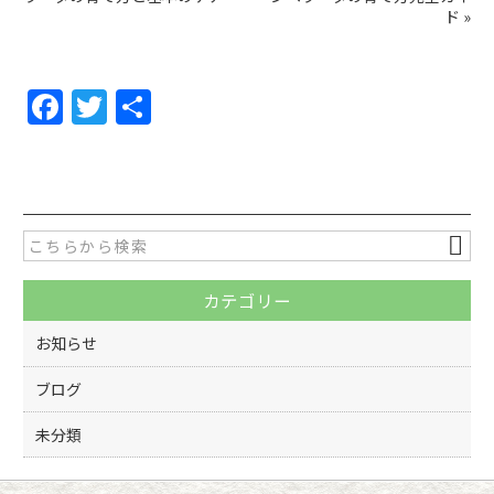
ド
»
F
T
共
a
w
有
c
itt
e
er
b
o
カテゴリー
o
k
お知らせ
ブログ
未分類