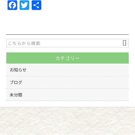
F
T
共
a
w
有
c
itt
e
er
b
o
カテゴリー
o
k
お知らせ
ブログ
未分類