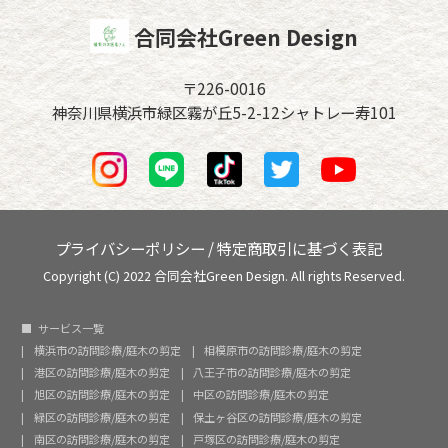
合同会社Green Design
〒226-0016
神奈川県横浜市緑区霧が丘5-2-12シャトレー寿101
プライバシーポリシー
/
特定商取引に基づく表記
Copyright (C) 2022 合同会社Green Design. All rights Reserved.
サービス一覧
横浜市の訪問診療/庭木の剪定
相模原市の訪問診療/庭木の剪定
港区の訪問診療/庭木の剪定
八王子市の訪問診療/庭木の剪定
旭区の訪問診療/庭木の剪定
中区の訪問診療/庭木の剪定
緑区の訪問診療/庭木の剪定
保土ヶ谷区の訪問診療/庭木の剪定
南区の訪問診療/庭木の剪定
戸塚区の訪問診療/庭木の剪定