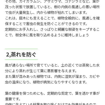
その他、カイガラムシ、アザミウマ、コナジラミなど、葉が
茂った状態で放置していると、樹の内側の風通しの悪い場所
で虫が大量発生し、内から植物が枯れてしまいます。
これは、庭木にも言えることで、植物全般的に、風通しを確
保することで害虫の発生を防ぐことができるのです。
定期的にお手入れし、さっぱりと綺麗な樹姿をキープするこ
とで、樹全体に風を取り込めるように維持しましょう
2,蒸れを防ぐ
風が通らない場所で育てていると、土の近くでは蒸発した水
分により蒸れが生じて葉に悪影響を与えます。
また葉が混みあった植物では、内側に湿気が溜まり、カビや
虫の温床になり、植物が病気になりやすくなります。
葉の健康を保つためにも、定期的な剪定で、葉を透かす事が
重要です。
内側に生えている枝葉を取り除くだけでも効果があるので、