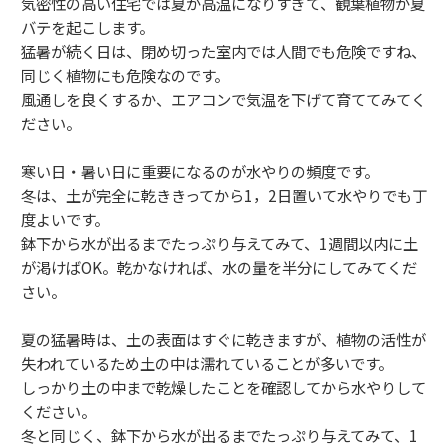
気密性の高い住宅では夏が高温になりすぎて、観葉植物が夏
バテを起こします。
猛暑が続く日は、閉め切った室内では人間でも危険ですね、
同じく植物にも危険なのです。
風通しを良くするか、エアコンで気温を下げて育ててみてく
ださい。
寒い日・暑い日に重要になるのが水やりの頻度です。
冬は、土が完全に乾ききってから1，2日置いて水やりでも丁
度よいです。
鉢下から水が出るまでたっぷり与えてみて、1週間以内に土
が渇けばOK。乾かなければ、水の量を半分にしてみてくだ
さい。
夏の猛暑時は、土の表面はすぐに乾きますが、植物の活性が
失われているため土の中は濡れていることが多いです。
しっかり土の中まで乾燥したことを確認してから水やりして
ください。
冬と同じく、鉢下から水が出るまでたっぷり与えてみて、1