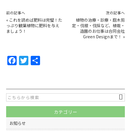
前の記事へ
次の記事へ
«
これを読めば肥料は完璧！た
植物の治療・診療・庭木剪
っぷり観葉植物に肥料を与え
定・伐根・伐採など、植栽・
ましょう！
造園のお仕事は合同会社
Green Designまで！
»
F
T
共
a
w
有
c
itt
e
er
b
o
カテゴリー
o
k
お知らせ